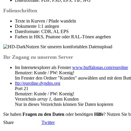
Dateiformate: PDF, PSD, EPS, TIF, JPG
Folienschriften
Texte in Kurven / Pfade wandeln
Dokumente 1:1 anlegen
Dateiformate: CDR, AI, EPS
Farben in HKS, Pnatone oder RAL-Tönen angeben
Nutzen Sie unseren komfortablen Datenupload
Ihr Zugang zu unserem Server
Im Internetexplorer als Fenster
www.buffalonas.com/euroline
Benutzer: Kunde / PW: Koenig!
Im Fenster den Ordner "Kunden" auswählen und mit dem Butto
ftp://euroline.dyndns.org
Port 21
Benutzer: Kunde / PW: Koenig!
Verzeichnis
array 1
, dann Kunden
Nur in dieses Verzeichnis können Sie Daten kopieren
Sie haben
Fragen zu den Daten
oder benötigen
Hilfe
? Nutzen Sie b
Share
Twitter